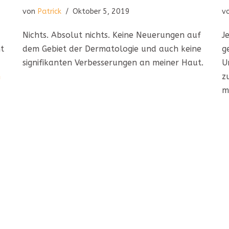
von
Patrick
Oktober 5, 2019
v
Nichts. Absolut nichts. Keine Neuerungen auf
J
ht
dem Gebiet der Dermatologie und auch keine
g
signifikanten Verbesserungen an meiner Haut.
U
n
z
m