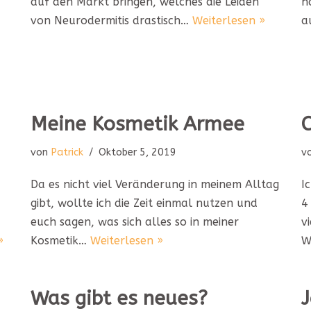
auf den Markt bringen, welches die Leiden
n
von Neurodermitis drastisch…
Weiterlesen »
a
Meine Kosmetik Armee
von
Patrick
Oktober 5, 2019
v
Da es nicht viel Veränderung in meinem Alltag
I
gibt, wollte ich die Zeit einmal nutzen und
4
euch sagen, was sich alles so in meiner
v
»
Kosmetik…
Weiterlesen »
W
Was gibt es neues?
J