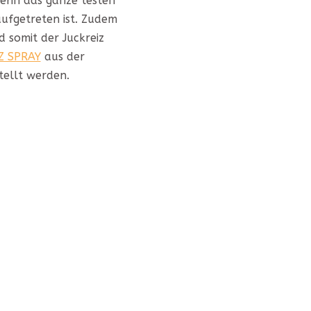
erin das ganze testen
aufgetreten ist. Zudem
 somit der Juckreiz
Z SPRAY
aus der
tellt werden.